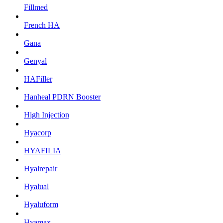
Fillmed
French HA
Gana
Genyal
HAFiller
Hanheal PDRN Booster
High Injection
Hyacorp
HYAFILIA
Hyalrepair
Hyalual
Hyaluform
Hyamax