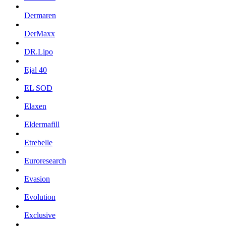
Dermaren
DerMaxx
DR.Lipo
Ejal 40
EL SOD
Elaxen
Eldermafill
Etrebelle
Euroresearch
Evasion
Evolution
Exclusive