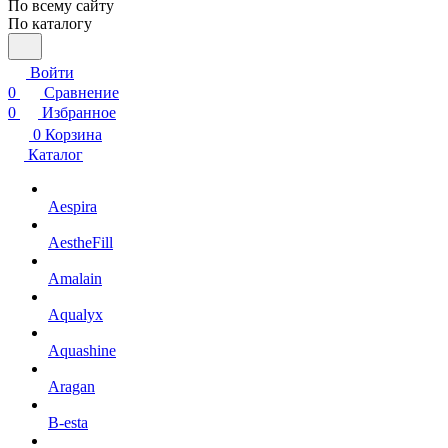
По всему сайту
По каталогу
Войти
0
Сравнение
0
Избранное
0
Корзина
Каталог
Aespira
AestheFill
Amalain
Aqualyx
Aquashine
Aragan
B-esta