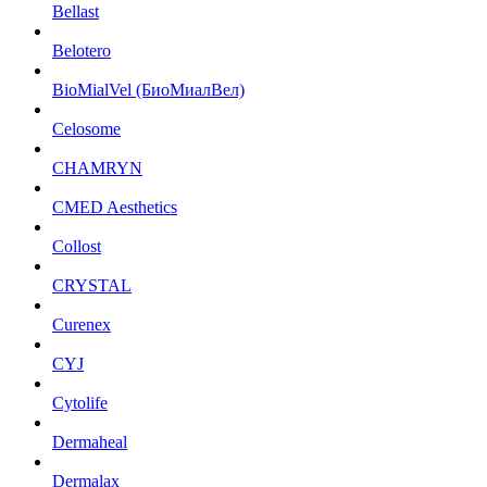
Bellast
Belotero
BioMialVel (БиоМиалВел)
Celosome
CHAMRYN
CMED Aesthetics
Collost
CRYSTAL
Curenex
CYJ
Cytolife
Dermaheal
Dermalax