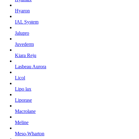
Hyaron
IAL System
Jalupro
Juvederm
Kiara Reju
Lasbeau Aurora
Licol
Lipo lax
Liporase
Macrolane
Meline
Meso-Wharton