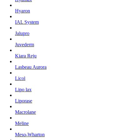
Hyaron
IAL System
Jalupro
Juvederm
Kiara Reju
Lasbeau Aurora
Licol
Lipo lax
Liporase
Macrolane
Meline
Meso-Wharton