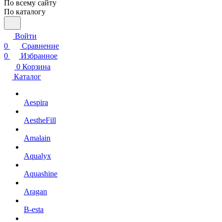
По всему сайту
По каталогу
Войти
0
Сравнение
0
Избранное
0
Корзина
Каталог
Aespira
AestheFill
Amalain
Aqualyx
Aquashine
Aragan
B-esta