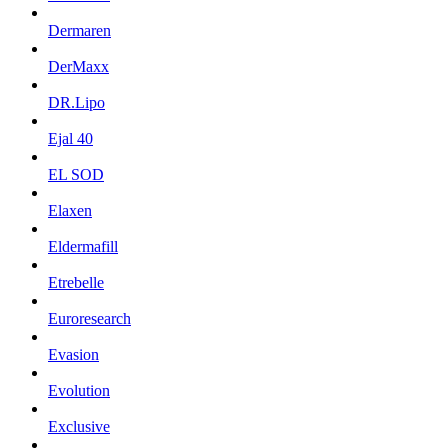
Dermaren
DerMaxx
DR.Lipo
Ejal 40
EL SOD
Elaxen
Eldermafill
Etrebelle
Euroresearch
Evasion
Evolution
Exclusive