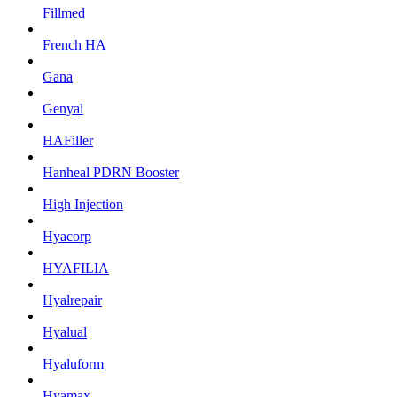
Fillmed
French HA
Gana
Genyal
HAFiller
Hanheal PDRN Booster
High Injection
Hyacorp
HYAFILIA
Hyalrepair
Hyalual
Hyaluform
Hyamax