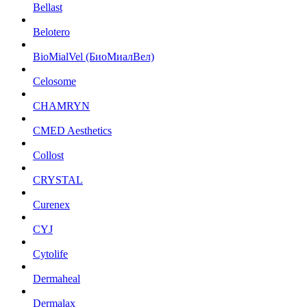
Bellast
Belotero
BioMialVel (БиоМиалВел)
Celosome
CHAMRYN
CMED Aesthetics
Collost
CRYSTAL
Curenex
CYJ
Cytolife
Dermaheal
Dermalax