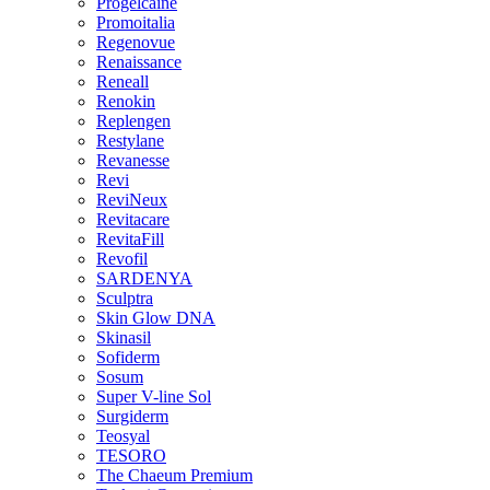
Progelcaine
Promoitalia
Regenovue
Renaissance
Reneall
Renokin
Replengen
Restylane
Revanesse
Revi
ReviNeux
Revitacare
RevitaFill
Revofil
SARDENYA
Sculptra
Skin Glow DNA
Skinasil
Sofiderm
Sosum
Super V-line Sol
Surgiderm
Teosyal
TESORO
The Chaeum Premium