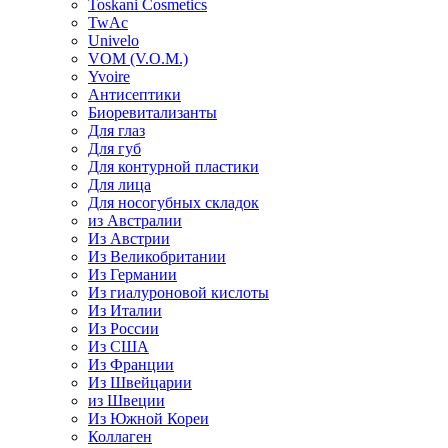
Toskani Cosmetics
TwAc
Univelo
VOM (V.O.M.)
Yvoire
Антисептики
Биоревитализанты
Для глаз
Для губ
Для контурной пластики
Для лица
Для носогубных складок
из Австралии
Из Австрии
Из Великобритании
Из Германии
Из гиалуроновой кислоты
Из Италии
Из России
Из США
Из Франции
Из Швейцарии
из Швеции
Из Южной Кореи
Коллаген