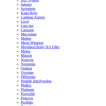
IAL System
Jalupro
Juvederm
Kiara Reju
Lasbeau Aurora
Licol
Lipo lax
Liporase
Macrolane
Meline
Meso-Wharton
Mesoheal Body HA Filler
Metoo
Miracle
Neauvia
Neuramis
Optima
Overage
PBSerum
Peptide Introlypolise
Phillex
Platinum
Powerfill
Princess
Profhilo