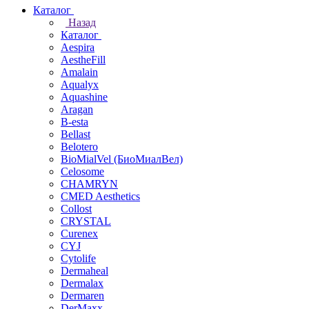
Каталог
Назад
Каталог
Aespira
AestheFill
Amalain
Aqualyx
Aquashine
Aragan
B-esta
Bellast
Belotero
BioMialVel (БиоМиалВел)
Celosome
CHAMRYN
CMED Aesthetics
Collost
CRYSTAL
Curenex
CYJ
Cytolife
Dermaheal
Dermalax
Dermaren
DerMaxx