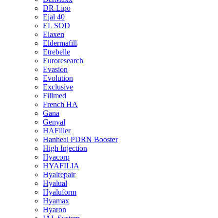
DR.Lipo
Ejal 40
EL SOD
Elaxen
Eldermafill
Etrebelle
Euroresearch
Evasion
Evolution
Exclusive
Fillmed
French HA
Gana
Genyal
HAFiller
Hanheal PDRN Booster
High Injection
Hyacorp
HYAFILIA
Hyalrepair
Hyalual
Hyaluform
Hyamax
Hyaron