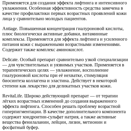
Применяется для создания эффекта лифтинга и интенсивного
увлажнения. Особенная эффективность средства замечена в
качестве профилактики первых возрастных проявлений кожи
лица у сравнительно молодых пациентов.
Antiage. Повышенная концентрация гиалуроновой кислоты,
плюс биологически активные добавки, витаминные
комплексы. Применяется для эффекта лифтинга и усиленного
питания кожи с выраженными возрастными изменениями.
Содержит также комплекс аминокислот.
Delicate. Особый препарат сравнительно узкой специализации
— для чувствительных и уязвимых участков. Применяется в
терапевтических целях — увлажнение, восполнение
гиалуроновой кислоты при её нехватке, стимуляция
биосинтеза коллагена и эластина. Действует в некоторой
степени как лекарство для деликатных участков кожи.
RevitaLife. Широко действующий препарат — от терапии
лёгких возрастных изменений до создания выраженного
эффекта лифтинга. Способен решать проблему возрастной
гиперпигментации. В качестве дополнительного компонента
содержит хондроитин-сульфат натрия, а также активные
вещества фенилаланин, лейцин, лизин, метионин и
фосфатный буфер.