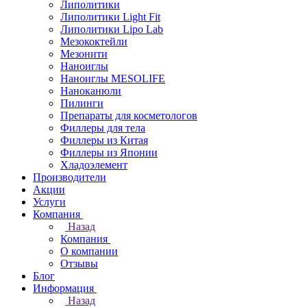
Липолитики
Липолитики Light Fit
Липолитики Lipo Lab
Мезококтейли
Мезонити
Наноиглы
Наноиглы MESOLIFE
Наноканюли
Пилинги
Препараты для косметологов
Филлеры для тела
Филлеры из Китая
Филлеры из Японии
Хладоэлемент
Производители
Акции
Услуги
Компания
Назад
Компания
О компании
Отзывы
Блог
Информация
Назад