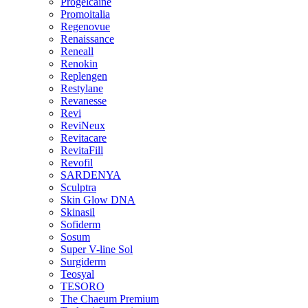
Progelcaine
Promoitalia
Regenovue
Renaissance
Reneall
Renokin
Replengen
Restylane
Revanesse
Revi
ReviNeux
Revitacare
RevitaFill
Revofil
SARDENYA
Sculptra
Skin Glow DNA
Skinasil
Sofiderm
Sosum
Super V-line Sol
Surgiderm
Teosyal
TESORO
The Chaeum Premium