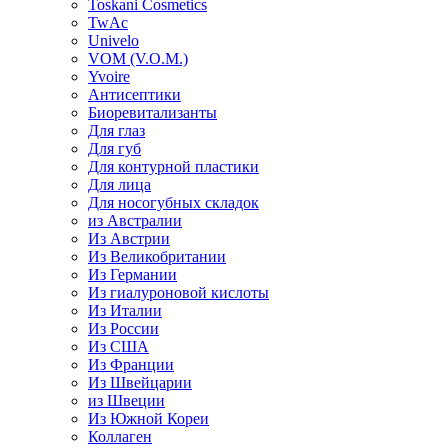
Toskani Cosmetics
TwAc
Univelo
VOM (V.O.M.)
Yvoire
Антисептики
Биоревитализанты
Для глаз
Для губ
Для контурной пластики
Для лица
Для носогубных складок
из Австралии
Из Австрии
Из Великобритании
Из Германии
Из гиалуроновой кислоты
Из Италии
Из России
Из США
Из Франции
Из Швейцарии
из Швеции
Из Южной Кореи
Коллаген