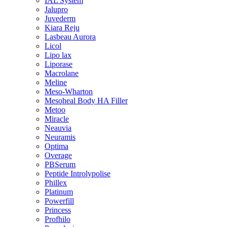
IAL System
Jalupro
Juvederm
Kiara Reju
Lasbeau Aurora
Licol
Lipo lax
Liporase
Macrolane
Meline
Meso-Wharton
Mesoheal Body HA Filler
Metoo
Miracle
Neauvia
Neuramis
Optima
Overage
PBSerum
Peptide Introlypolise
Phillex
Platinum
Powerfill
Princess
Profhilo