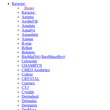
Каталог
Назад
Каталог
Aespira
AestheFill
Amalain
Aqualyx
Aquashine
Aragan
B-esta
Bellast
Belotero
BioMialVel (БиоМиалВел)
Celosome
CHAMRYN
CMED Aesthetics
Collost
CRYSTAL
Curenex
CYJ
Cytolife
Dermaheal
Dermalax
Dermaren
DerMaxx