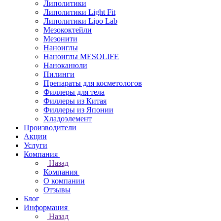
Липолитики
Липолитики Light Fit
Липолитики Lipo Lab
Мезококтейли
Мезонити
Наноиглы
Наноиглы MESOLIFE
Наноканюли
Пилинги
Препараты для косметологов
Филлеры для тела
Филлеры из Китая
Филлеры из Японии
Хладоэлемент
Производители
Акции
Услуги
Компания
Назад
Компания
О компании
Отзывы
Блог
Информация
Назад