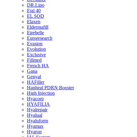
DR.Lipo
Ejal 40
EL SOD
Elaxen
Eldermafill
Etrebelle
Euroresearch
Evasion
Evolution
Exclusive
Fillmed
French HA
Gana
Genyal
HAFiller
Hanheal PDRN Booster
High Injection
Hyacorp
HYAFILIA
Hyalrepair
Hyalual
Hyaluform
Hyamax
Hyaron