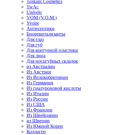
Toskani Cosmetics
TwAc
Univelo
VOM (V.O.M.)
Yvoire
Антисептики
Биоревитализанты
Для глаз
Для губ
Для контурной пластики
Для лица
Для носогубных складок
из Австралии
Из Австрии
Из Великобритании
Из Германии
Из гиалуроновой кислоты
Из Италии
Из России
Из США
Из Франции
Из Швейцарии
из Швеции
Из Южной Кореи
Коллаген