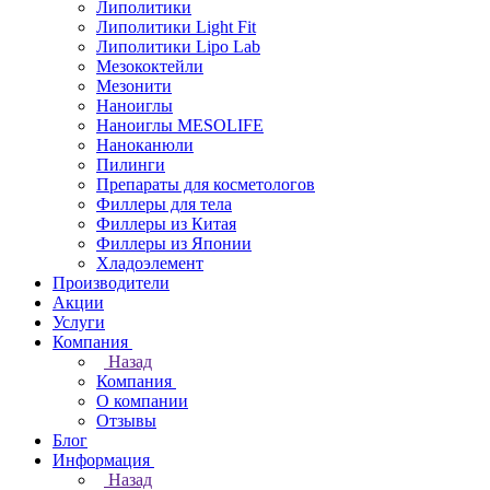
Липолитики
Липолитики Light Fit
Липолитики Lipo Lab
Мезококтейли
Мезонити
Наноиглы
Наноиглы MESOLIFE
Наноканюли
Пилинги
Препараты для косметологов
Филлеры для тела
Филлеры из Китая
Филлеры из Японии
Хладоэлемент
Производители
Акции
Услуги
Компания
Назад
Компания
О компании
Отзывы
Блог
Информация
Назад