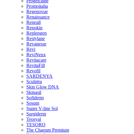
Progelcaine
Promoitalia
Regenovue
Renaissance
Reneall
Renokin
Replengen
Restylane
Revanesse
Revi
ReviNeux
Revitacare
RevitaFill
Revofil
SARDENYA
Sculptra
Skin Glow DNA
Skinasil
Sofiderm
Sosum
Super V-line Sol
Surgiderm
Teosyal
TESORO
The Chaeum Premium