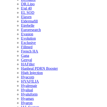
DR.Lipo
Ejal 40
EL SOD
Elaxen
Eldermafill
Etrebelle
Euroresearch
Evasion
Evolution
Exclusive
Fillmed
French HA
Gana
Genyal
HAFiller
Hanheal PDRN Booster
High Injection
Hyacorp
HYAFILIA
Hyalrepair
Hyalual
Hyaluform
Hyamax
Hyaron