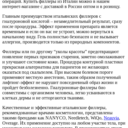
операций. Купить филлеры из Италии можно в нашем
интернет-магазине с доставкой в России оптом и в розницу.
Главным преимуществом итальянских филлеров с
гиалуроновой кислотой – незамедлительный результат, сразу
после процедуры. Эффект применения препарата является
временным и если он вас не устроит, можно вернуться к
начальному виду. Гель полностью безопасен и не вызывает
аллергии, производится только из природных компонентов.
Филлеры или по другому “уколы красоты” предотвращают
появление первых признаков старения, заметно омолаживают
и улучшают состояние кожи. Процедура контурной пластики
прекрасная альтернатива для пациентов не желающих
оказаться под скальпелем. При высоком болевом пороге
применяют местную анестезию, таким образом полученный
лифтинг-эффект не нарушит повседневный образ жизни и
пройдет безболезненно. Гиалуроновые филлеры био
совместимы с организмом человека, легко усваиваются в
клетках дермы и не отторгаются тканями.
Качественные и эффективные итальянские филлеры,
рекомендованные врачами косметологии, представлены
такими брендами как NANYCO, Needletech, WiQo,
Neauvia
,
Overage. Их применение доступно на любом участке тела, при