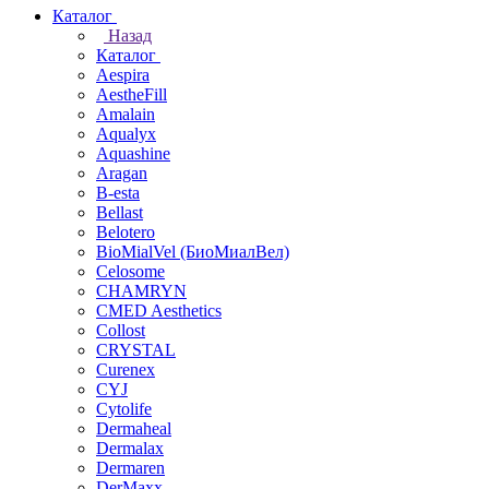
Каталог
Назад
Каталог
Aespira
AestheFill
Amalain
Aqualyx
Aquashine
Aragan
B-esta
Bellast
Belotero
BioMialVel (БиоМиалВел)
Celosome
CHAMRYN
CMED Aesthetics
Collost
CRYSTAL
Curenex
CYJ
Cytolife
Dermaheal
Dermalax
Dermaren
DerMaxx