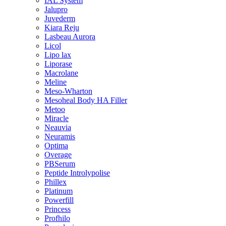
IAL System
Jalupro
Juvederm
Kiara Reju
Lasbeau Aurora
Licol
Lipo lax
Liporase
Macrolane
Meline
Meso-Wharton
Mesoheal Body HA Filler
Metoo
Miracle
Neauvia
Neuramis
Optima
Overage
PBSerum
Peptide Introlypolise
Phillex
Platinum
Powerfill
Princess
Profhilo