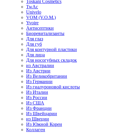
Toskani Cosmetics
TwAc
Univelo
VOM (V.O.M.)
Yvoire
Антисептики
Биоревитализанты
Для глаз
Для губ
Для контурной пластики
Для лица
Для носогубных складок
из Австралии
Из Австрии
Из Великобритании
Из Германии
Из гиалуроновой кислоты
Из Италии
Из России
Из США
Из Франции
Из Швейцарии
из Швеции
Из Южной Кореи
Коллаген