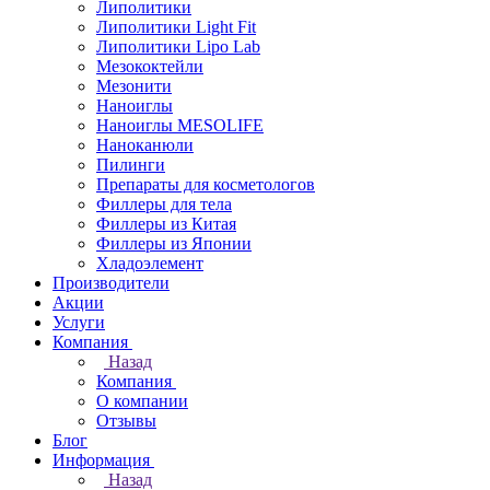
Липолитики
Липолитики Light Fit
Липолитики Lipo Lab
Мезококтейли
Мезонити
Наноиглы
Наноиглы MESOLIFE
Наноканюли
Пилинги
Препараты для косметологов
Филлеры для тела
Филлеры из Китая
Филлеры из Японии
Хладоэлемент
Производители
Акции
Услуги
Компания
Назад
Компания
О компании
Отзывы
Блог
Информация
Назад