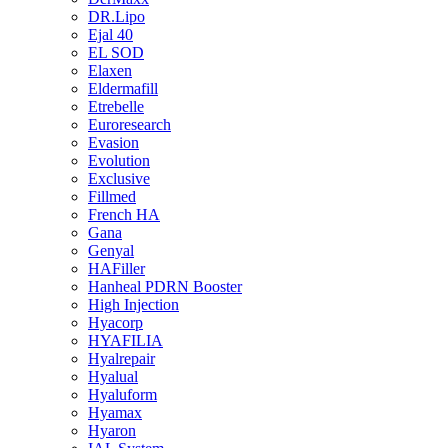
DR.Lipo
Ejal 40
EL SOD
Elaxen
Eldermafill
Etrebelle
Euroresearch
Evasion
Evolution
Exclusive
Fillmed
French HA
Gana
Genyal
HAFiller
Hanheal PDRN Booster
High Injection
Hyacorp
HYAFILIA
Hyalrepair
Hyalual
Hyaluform
Hyamax
Hyaron