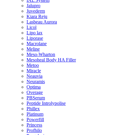
IAL System
Jalupro
Juvederm
Kiara Reju
Lasbeau Aurora
Licol
Lipo lax
Liporase
Macrolane
Meline
Meso-Wharton
Mesoheal Body HA Filler
Metoo
Miracle
Neauvia
Neuramis
Optima
Overage
PBSerum
Peptide Introlypolise
Phillex
Platinum
Powerfill
Princess
Profhilo