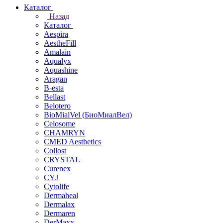
Каталог
Назад
Каталог
Aespira
AestheFill
Amalain
Aqualyx
Aquashine
Aragan
B-esta
Bellast
Belotero
BioMialVel (БиоМиалВел)
Celosome
CHAMRYN
CMED Aesthetics
Collost
CRYSTAL
Curenex
CYJ
Cytolife
Dermaheal
Dermalax
Dermaren
DerMaxx