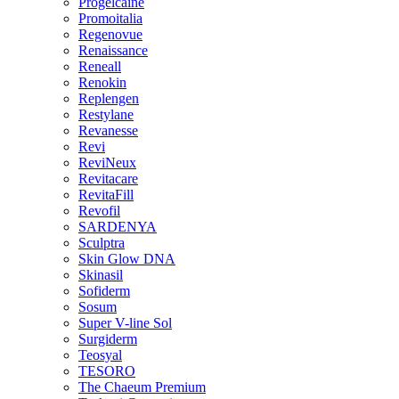
Progelcaine
Promoitalia
Regenovue
Renaissance
Reneall
Renokin
Replengen
Restylane
Revanesse
Revi
ReviNeux
Revitacare
RevitaFill
Revofil
SARDENYA
Sculptra
Skin Glow DNA
Skinasil
Sofiderm
Sosum
Super V-line Sol
Surgiderm
Teosyal
TESORO
The Chaeum Premium